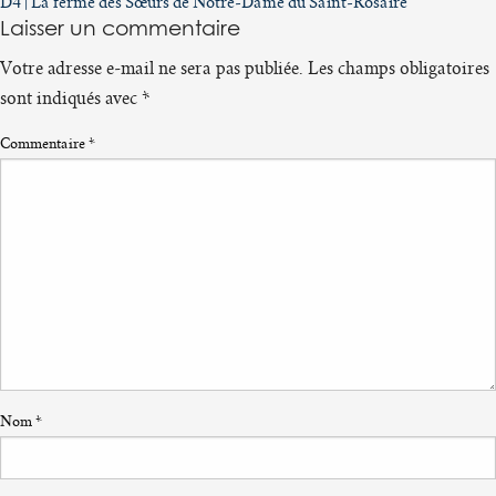
Navigation
D4 | La ferme des Sœurs de Notre-Dame du Saint-Rosaire
Laisser un commentaire
de
l’article
Votre adresse e-mail ne sera pas publiée.
Les champs obligatoires
sont indiqués avec
*
Commentaire
*
Nom
*