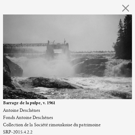
×
Barrage de la pulpe, v. 1961
B
Antoine Deschênes
A
Fonds Antoine Deschênes
F
Collection de la Société rimouskoise du patrimoine
C
SRP-2015.4.2.2
S